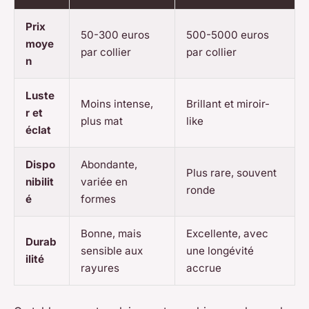
Prix
50-300 euros
500-5000 euros
moye
par collier
par collier
n
Luste
Moins intense,
Brillant et miroir-
r et
plus mat
like
éclat
Dispo
Abondante,
Plus rare, souvent
nibilit
variée en
ronde
é
formes
Bonne, mais
Excellente, avec
Durab
sensible aux
une longévité
ilité
rayures
accrue